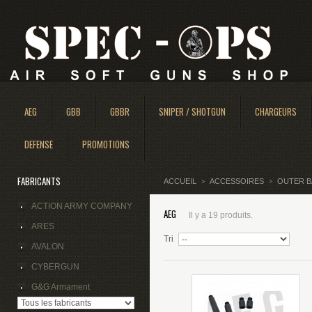
AEG
GBB
GBBR
SNIPER / SHOTGUN
CHARGEURS
DEFENSE
PROMOTIONS
FABRICANTS
ACCUEIL
ACCESSOIRES
OUTER B
>
>
ACTION ARMY COMPANY
AEG
Il y a 19 produits.
ARES
Tri
AVALON
CYBERGUN
G&G Armament