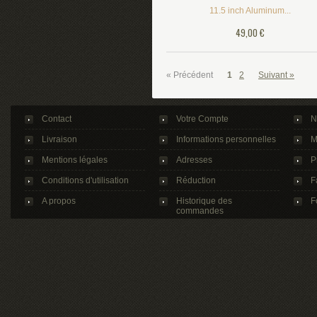
11.5 inch Aluminum...
49,00 €
« Précédent
1
2
Suivant »
Contact
Votre Compte
N
Livraison
Informations personnelles
M
Mentions légales
Adresses
P
Conditions d'utilisation
Réduction
F
A propos
Historique des
F
commandes