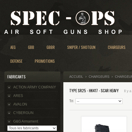
AEG
GBB
GBBR
SNIPER / SHOTGUN
CHARGEURS
DEFENSE
PROMOTIONS
FABRICANTS
ACCUEIL
CHARGEURS
CHARGEU
>
>
ACTION ARMY COMPANY
TYPE SR25 - HK417 - SCAR HEAVY
Il y a
ARES
Tri
AVALON
CYBERGUN
G&G Armament