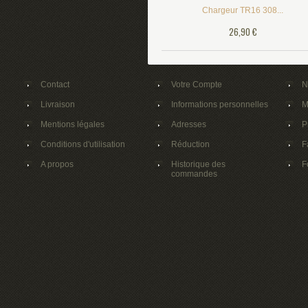
Chargeur TR16 308...
26,90 €
Contact
Votre Compte
N
Livraison
Informations personnelles
M
Mentions légales
Adresses
P
Conditions d'utilisation
Réduction
F
A propos
Historique des
F
commandes