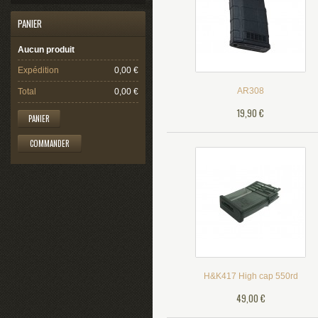
PANIER
Aucun produit
Expédition
0,00 €
AR308
Total
0,00 €
19,90 €
PANIER
COMMANDER
H&K417 High cap 550rd
49,00 €