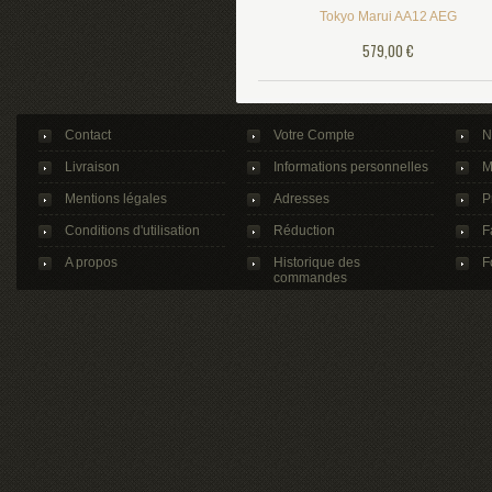
Tokyo Marui AA12 AEG
579,00 €
Contact
Votre Compte
N
Livraison
Informations personnelles
M
Mentions légales
Adresses
P
Conditions d'utilisation
Réduction
F
A propos
Historique des
F
commandes