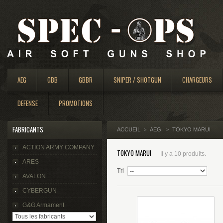
AEG
GBB
GBBR
SNIPER / SHOTGUN
CHARGEURS
DEFENSE
PROMOTIONS
FABRICANTS
ACCUEIL
AEG
TOKYO MARUI
>
>
ACTION ARMY COMPANY
TOKYO MARUI
Il y a 10 produits.
ARES
Tri
AVALON
CYBERGUN
G&G Armament