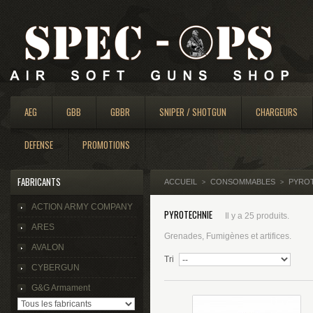
AEG
GBB
GBBR
SNIPER / SHOTGUN
CHARGEURS
DEFENSE
PROMOTIONS
FABRICANTS
ACCUEIL
CONSOMMABLES
PYRO
>
>
ACTION ARMY COMPANY
PYROTECHNIE
Il y a 25 produits.
ARES
Grenades, Fumigènes et artifices.
AVALON
Tri
CYBERGUN
G&G Armament