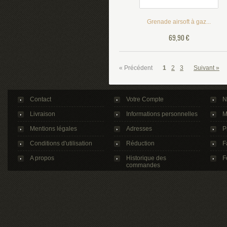
Grenade airsoft à gaz...
69,90 €
« Précédent
1
2
3
Suivant »
Contact
Votre Compte
N
Livraison
Informations personnelles
M
Mentions légales
Adresses
P
Conditions d'utilisation
Réduction
F
A propos
Historique des
F
commandes