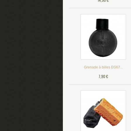
14,90 €
Grenade à billes EG67...
7,90 €