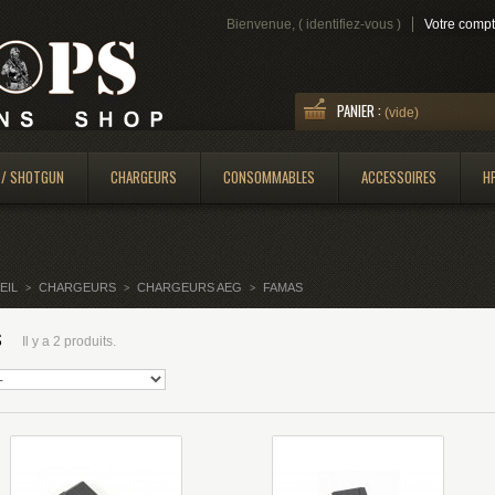
Bienvenue, (
identifiez-vous
)
Votre comp
PANIER :
(vide)
 / SHOTGUN
CHARGEURS
CONSOMMABLES
ACCESSOIRES
H
EIL
CHARGEURS
CHARGEURS AEG
FAMAS
>
>
>
S
Il y a 2 produits.