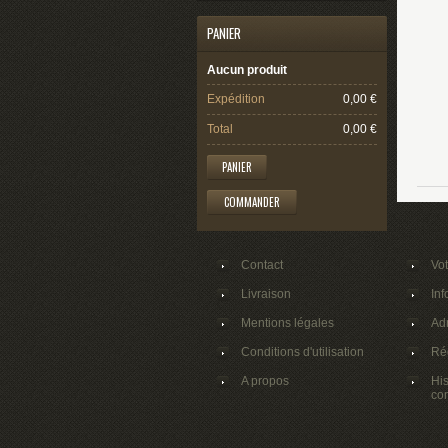
PANIER
Aucun produit
Expédition
0,00 €
Total
0,00 €
PANIER
COMMANDER
Contact
Vo
Livraison
Inf
Mentions légales
Ad
Conditions d'utilisation
Ré
A propos
His
co