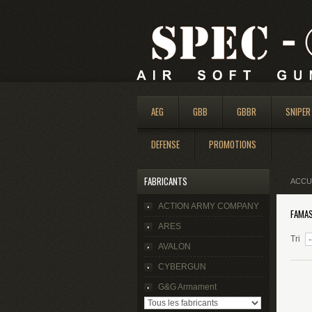
AEG
GBB
GBBR
SNIPER
DEFENSE
PROMOTIONS
FABRICANTS
ACCU
ACTION ARMY COMPANY
FAMA
ARES
Tri
AVALON
CYBERGUN
G&G Armament