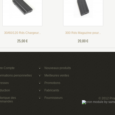
30/60/120 Rds Chargeur...
300 Rds Magazine pour...
25,00 €
20,00 €
tre Compte
Nouveaux produits
ormations personnelles
Meilleures ventes
resses
Promotions
duction
Fabricants
torique des
Fournisseurs
© 2012 Pro
mmandes