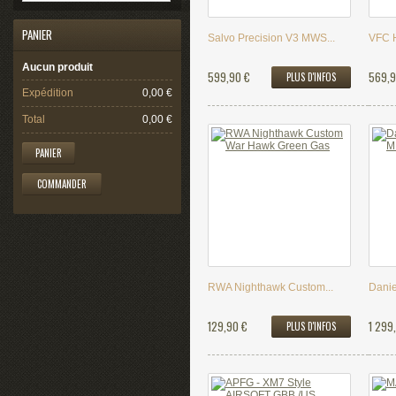
PANIER
Salvo Precision V3 MWS...
VFC 
Aucun produit
599,90 €
569,9
PLUS D'INFOS
Expédition
0,00 €
Total
0,00 €
PANIER
COMMANDER
RWA Nighthawk Custom...
Danie
129,90 €
1 299
PLUS D'INFOS