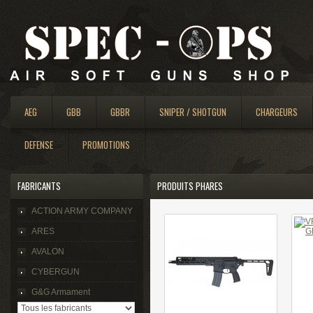
AEG
GBB
GBBR
SNIPER / SHOTGUN
CHARGEURS
DEFENSE
PROMOTIONS
FABRICANTS
PRODUITS PHARES
ACTION ARMY COMPANY
ARES
AVALON
CYBERGUN
G&G Armament