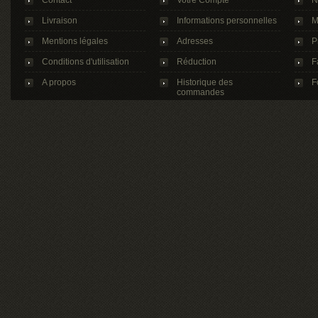
Contact
Votre Compte
N
Livraison
Informations personnelles
M
Mentions légales
Adresses
P
Conditions d'utilisation
Réduction
F
A propos
Historique des
F
commandes