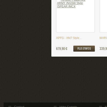
APFG - XM7 Style...
MARU
679,90 €
339,9
PLUS D'INFOS