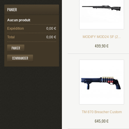
PANIER
Aucun produit
Expédition
0,00 €
MODIFY MOD24 SF (2...
Total
0,00 €
499,90 €
PANIER
COMMANDER
TM 870 Breacher Custom
645,00 €