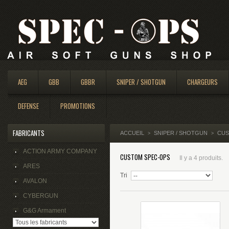
AEG
GBB
GBBR
SNIPER / SHOTGUN
CHARGEURS
DEFENSE
PROMOTIONS
FABRICANTS
ACCUEIL
SNIPER / SHOTGUN
CUS
>
>
ACTION ARMY COMPANY
CUSTOM SPEC-OPS
Il y a 4 produits.
ARES
Tri
AVALON
CYBERGUN
G&G Armament