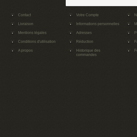
Contact
Votre Compte
N
Livraison
Informations personnelles
M
Mentions légales
Adresses
P
Conditions d'utilisation
Réduction
F
A propos
Historique des
F
commandes