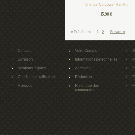
SilencerCo Lower Rail Kit
15,90 €
« Précédent
1
2
Suivant »
Contact
Votre Compte
N
Livraison
Informations personnelles
M
Mentions légales
Adresses
P
Conditions d'utilisation
Réduction
F
A propos
Historique des
F
commandes