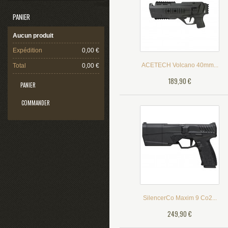
PANIER
Aucun produit
Expédition
0,00 €
ACETECH Volcano 40mm...
Total
0,00 €
189,90 €
PANIER
COMMANDER
SilencerCo Maxim 9 Co2...
249,90 €