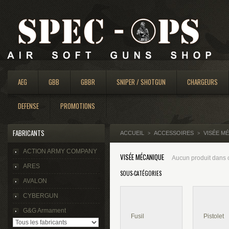
AEG
GBB
GBBR
SNIPER / SHOTGUN
CHARGEURS
DEFENSE
PROMOTIONS
FABRICANTS
ACCUEIL
ACCESSOIRES
VISÉE M
>
>
ACTION ARMY COMPANY
VISÉE MÉCANIQUE
Aucun produit dans c
ARES
SOUS-CATÉGORIES
AVALON
CYBERGUN
G&G Armament
Fusil
Pistolet