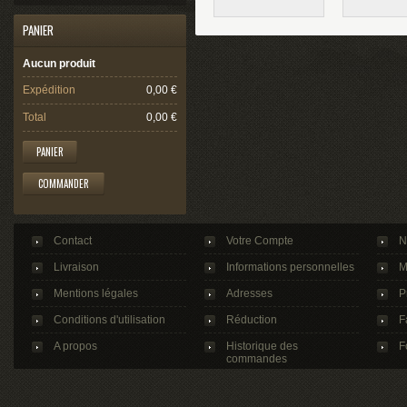
PANIER
Aucun produit
Expédition
0,00 €
Total
0,00 €
PANIER
COMMANDER
Contact
Votre Compte
N
Livraison
Informations personnelles
M
Mentions légales
Adresses
P
Conditions d'utilisation
Réduction
F
A propos
Historique des
F
commandes