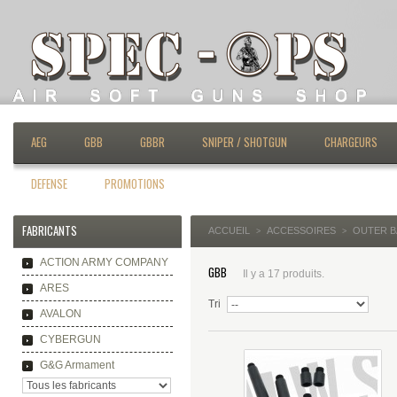
AEG
GBB
GBBR
SNIPER / SHOTGUN
CHARGEURS
DEFENSE
PROMOTIONS
FABRICANTS
ACCUEIL
ACCESSOIRES
OUTER B
>
>
ACTION ARMY COMPANY
GBB
Il y a 17 produits.
ARES
Tri
AVALON
CYBERGUN
G&G Armament