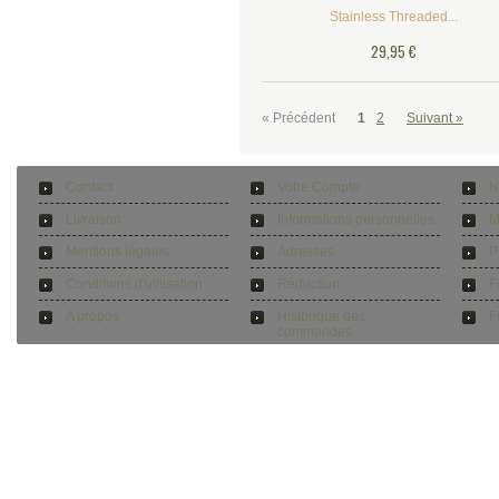
Stainless Threaded...
29,95 €
« Précédent
1
2
Suivant »
Contact
Votre Compte
N
Livraison
Informations personnelles
M
Mentions légales
Adresses
P
Conditions d'utilisation
Réduction
F
A propos
Historique des
F
commandes