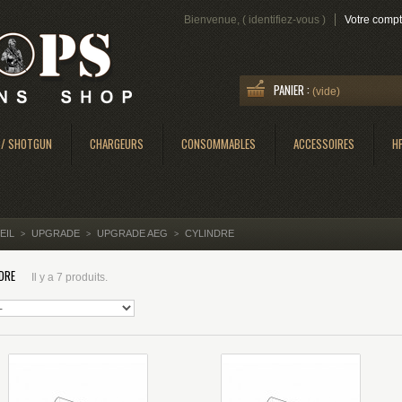
Bienvenue, (
identifiez-vous
)
Votre comp
PANIER :
(vide)
 / SHOTGUN
CHARGEURS
CONSOMMABLES
ACCESSOIRES
H
EIL
UPGRADE
UPGRADE AEG
CYLINDRE
>
>
>
DRE
Il y a 7 produits.