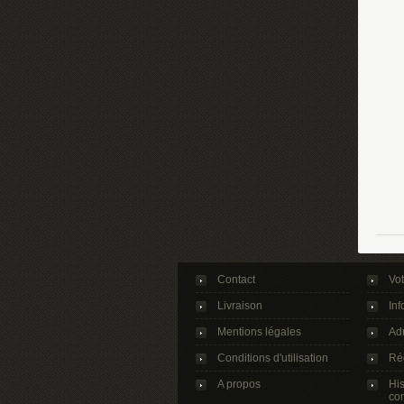
Contact
Vo
Livraison
Inf
Mentions légales
Ad
Conditions d'utilisation
Ré
A propos
His
co