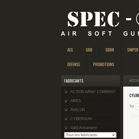
AEG
GBB
GBBR
SNIPER
DEFENSE
PROMOTIONS
FABRICANTS
ACCU
ACTION ARMY COMPANY
CYLIN
ARES
Tri
AVALON
CYBERGUN
G&G Armament