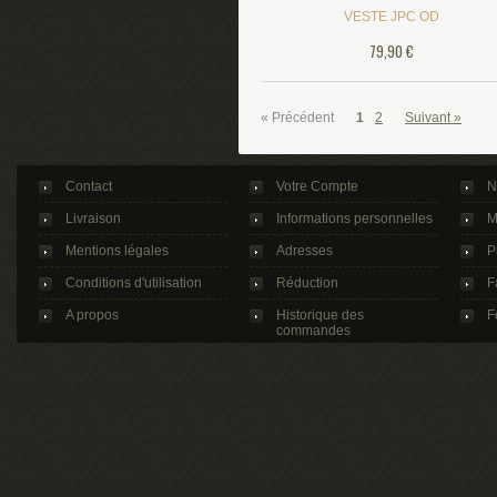
VESTE JPC OD
79,90 €
« Précédent
1
2
Suivant »
Contact
Votre Compte
N
Livraison
Informations personnelles
M
Mentions légales
Adresses
P
Conditions d'utilisation
Réduction
F
A propos
Historique des
F
commandes