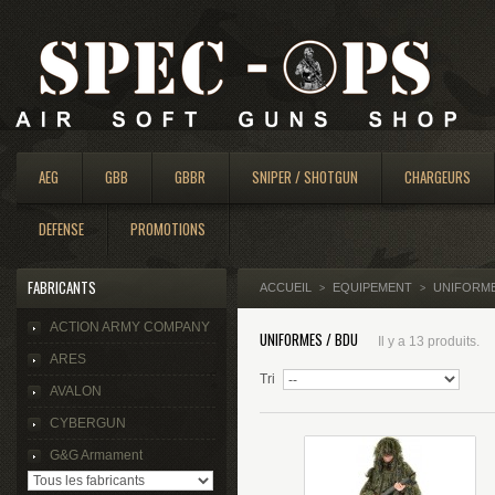
AEG
GBB
GBBR
SNIPER / SHOTGUN
CHARGEURS
DEFENSE
PROMOTIONS
FABRICANTS
ACCUEIL
EQUIPEMENT
UNIFORME
>
>
ACTION ARMY COMPANY
UNIFORMES / BDU
Il y a 13 produits.
ARES
Tri
AVALON
CYBERGUN
G&G Armament