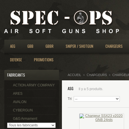
AEG
GBB
GBBR
SNIPER / SHOTGUN
CHARGEURS
DEFENSE
PROMOTIONS
FABRICANTS
ACCUEIL
CHARGEURS
CHARGEU
>
>
ACTION ARMY COMPANY
ASG
Il y a 5 produits.
ARES
Tri
AVALON
CYBERGUN
G&G Armament