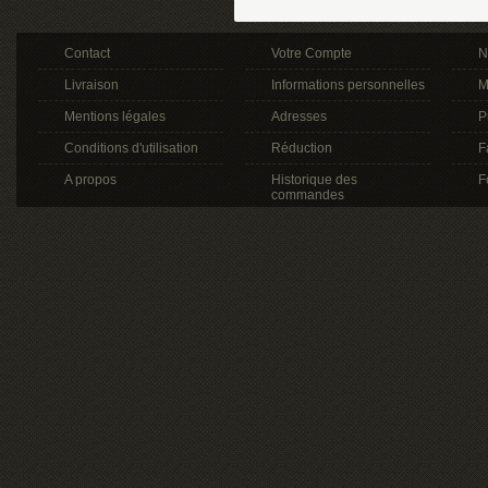
Contact
Votre Compte
N
Livraison
Informations personnelles
M
Mentions légales
Adresses
P
Conditions d'utilisation
Réduction
F
A propos
Historique des
F
commandes