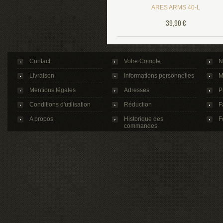
ARES ARMS 40-L
39,90 €
Contact
Votre Compte
N
Livraison
Informations personnelles
M
Mentions légales
Adresses
P
Conditions d'utilisation
Réduction
F
A propos
Historique des
F
commandes