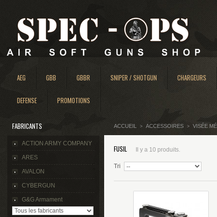
AEG
GBB
GBBR
SNIPER / SHOTGUN
CHARGEURS
DEFENSE
PROMOTIONS
FABRICANTS
ACCUEIL
ACCESSOIRES
VISÉE M
>
>
ACTION ARMY COMPANY
FUSIL
Il y a 10 produits.
ARES
Tri
AVALON
CYBERGUN
G&G Armament