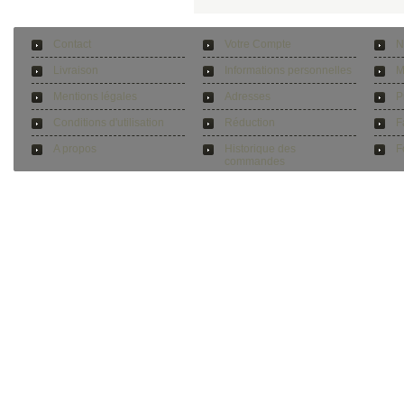
Contact
Votre Compte
N
Livraison
Informations personnelles
M
Mentions légales
Adresses
P
Conditions d'utilisation
Réduction
F
A propos
Historique des
F
commandes