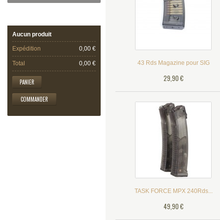
PANIER
Aucun produit
Expédition
0,00 €
43 Rds Magazine pour SIG
Total
0,00 €
29,90 €
PANIER
COMMANDER
TASK FORCE MPX 240Rds...
49,90 €