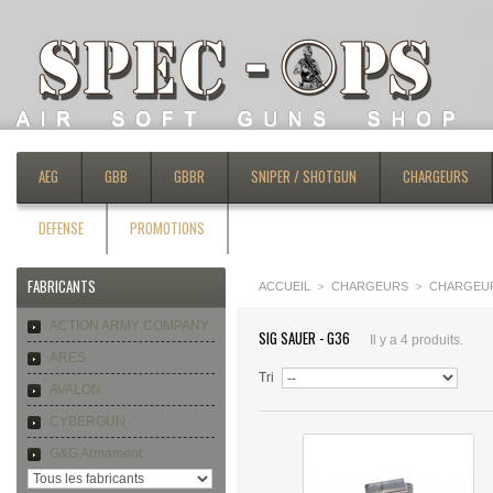
AEG
GBB
GBBR
SNIPER / SHOTGUN
CHARGEURS
DEFENSE
PROMOTIONS
FABRICANTS
ACCUEIL
CHARGEURS
CHARGEU
>
>
ACTION ARMY COMPANY
SIG SAUER - G36
Il y a 4 produits.
ARES
Tri
AVALON
CYBERGUN
G&G Armament