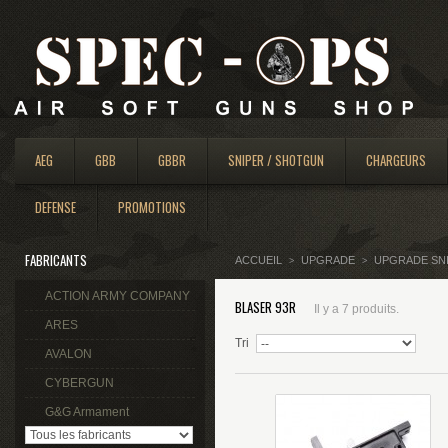
AEG
GBB
GBBR
SNIPER / SHOTGUN
CHARGEURS
DEFENSE
PROMOTIONS
FABRICANTS
ACCUEIL
UPGRADE
UPGRADE SN
>
>
ACTION ARMY COMPANY
BLASER 93R
Il y a 7 produits.
ARES
Tri
AVALON
CYBERGUN
G&G Armament