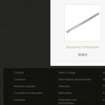
Ressort M170 R93 Blaser
19,95 €
Contact
Votre Compte
N
Livraison
Informations personnelles
M
Mentions légales
Adresses
P
Conditions d'utilisation
Réduction
F
A propos
Historique des
F
commandes