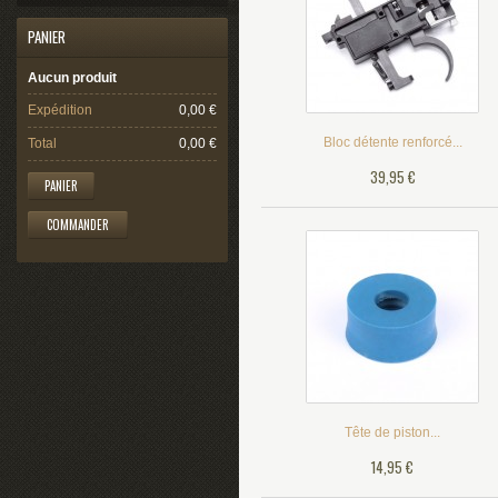
PANIER
Aucun produit
Expédition
0,00 €
Bloc détente renforcé...
Total
0,00 €
39,95 €
PANIER
COMMANDER
Tête de piston...
14,95 €