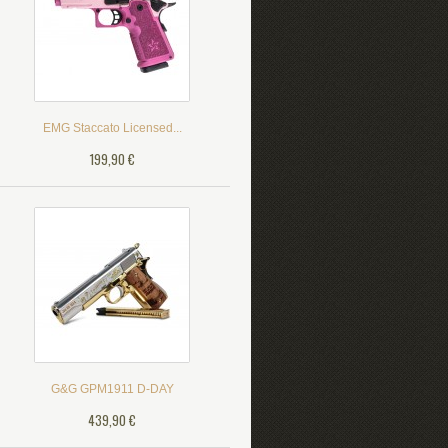
EMG Staccato Licensed...
199,90 €
G&G GPM1911 D-DAY
439,90 €