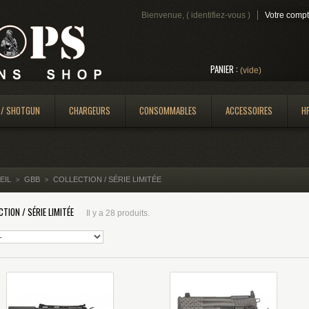
Bienvenue, (
identifiez-vous
)
Votre comp
PANIER :
(vide)
 / SHOTGUN
CHARGEURS
CONSOMMABLES
ACCESSOIRES
H
EIL
GBB
COLLECTION / SÉRIE LIMITÉE
>
>
CTION / SÉRIE LIMITÉE
Il y a 28 produits.