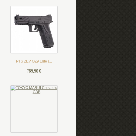
PTS ZEV OZ9 Elite (...
789,90 €