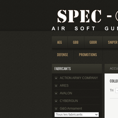
AEG
GBB
GBBR
SNIPER
DEFENSE
PROMOTIONS
FABRICANTS
ACCU
ACTION ARMY COMPANY
COLLE
ARES
Tri
AVALON
CYBERGUN
G&G Armament