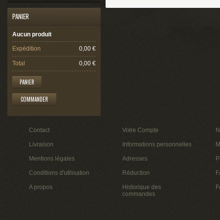
PANIER
Aucun produit
Expédition
0,00 €
Total
0,00 €
PANIER
COMMANDER
Contact
Votre Compte
N
Livraison
Informations personnelles
M
Mentions légales
Adresses
P
Conditions d'utilisation
Réduction
F
A propos
Historique des
F
commandes