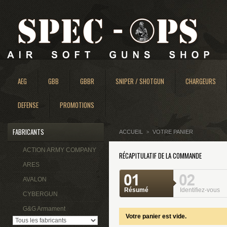
AEG
GBB
GBBR
SNIPER / SHOTGUN
CHARGEURS
DEFENSE
PROMOTIONS
FABRICANTS
ACCUEIL
VOTRE PANIER
>
ACTION ARMY COMPANY
RÉCAPITULATIF DE LA COMMANDE
ARES
AVALON
Résumé
Identifiez-vous
CYBERGUN
G&G Armament
Votre panier est vide.