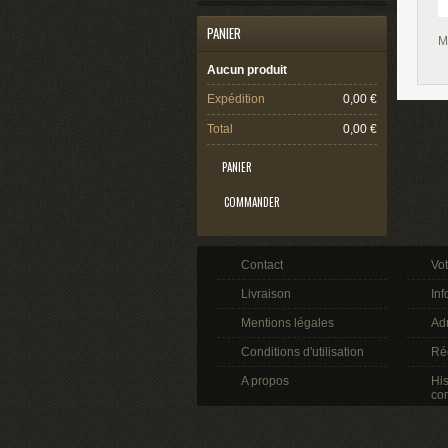
PANIER
M
Aucun produit
Expédition
0,00 €
Total
0,00 €
PANIER
COMMANDER
Contact
Vo
Livraison
Inf
Mentions légales
Ad
Conditions d'utilisation
Ré
A propos
His
co