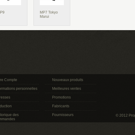
P9
MP7 Tokyo
Marui
tre Compte
Nouveaux produits
ormations personnelles
Meilleures ventes
resses
Promotions
duction
Fabricants
torique des
Fournisseurs
© 2012 Pro
mmandes