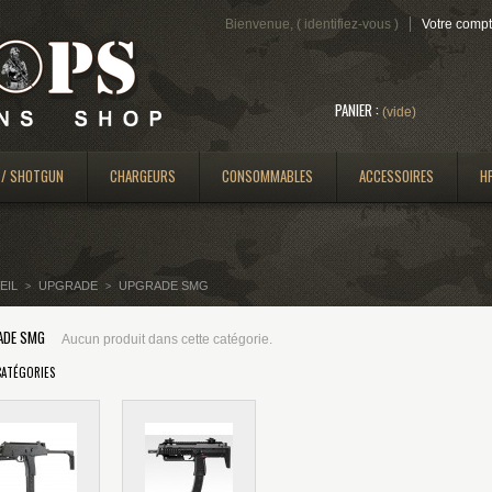
Bienvenue, (
identifiez-vous
)
Votre comp
PANIER :
(vide)
 / SHOTGUN
CHARGEURS
CONSOMMABLES
ACCESSOIRES
H
EIL
UPGRADE
UPGRADE SMG
>
>
ADE SMG
Aucun produit dans cette catégorie.
CATÉGORIES