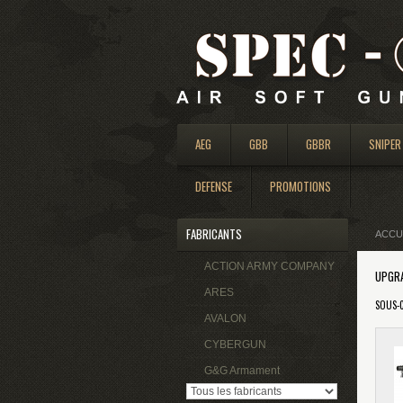
AEG
GBB
GBBR
SNIPER
DEFENSE
PROMOTIONS
FABRICANTS
ACCU
ACTION ARMY COMPANY
UPGR
ARES
SOUS-
AVALON
CYBERGUN
G&G Armament