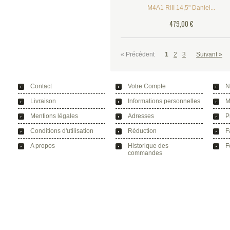
M4A1 RIII 14,5" Daniel...
479,00 €
« Précédent
1
2
3
Suivant »
Contact
Votre Compte
N
Livraison
Informations personnelles
M
Mentions légales
Adresses
P
Conditions d'utilisation
Réduction
F
A propos
Historique des
F
commandes