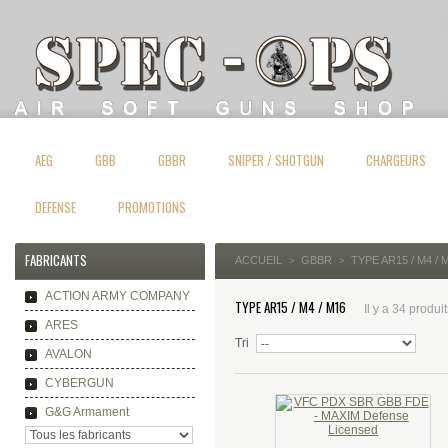
AEG
GBB
GBBR
SNIPER / SHOTGUN
CHARGEURS
DEFENSE
PROMOTIONS
FABRICANTS
ACCUEIL
GBBR
TYPE AR15 / M4 / 
>
>
ACTION ARMY COMPANY
TYPE AR15 / M4 / M16
Il y a 34 produit
ARES
Tri
AVALON
CYBERGUN
G&G Armament