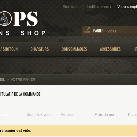
Bienvenue, (
identifiez-vous
)
Votre comp
PANIER :
(vide)
 / SHOTGUN
CHARGEURS
CONSOMMABLES
ACCESSOIRES
H
EIL
VOTRE PANIER
>
ITULATIF DE LA COMMANDE
sumé
Identifiez-vous
Adresse
Frais de port
Paie
re panier est vide.