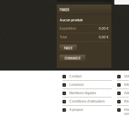
PANIER
Aucun produit
Expédition
0,00 €
Total
0,00 €
PANIER
COMMANDER
Contact
Vo
Livraison
Inf
Mentions légales
Ad
Conditions d'utilisation
Ré
A propos
His
co