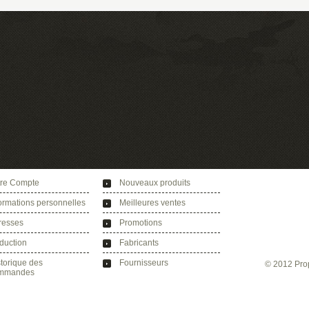
tre Compte
Nouveaux produits
ormations personnelles
Meilleures ventes
resses
Promotions
duction
Fabricants
torique des
Fournisseurs
© 2012 Pro
mmandes