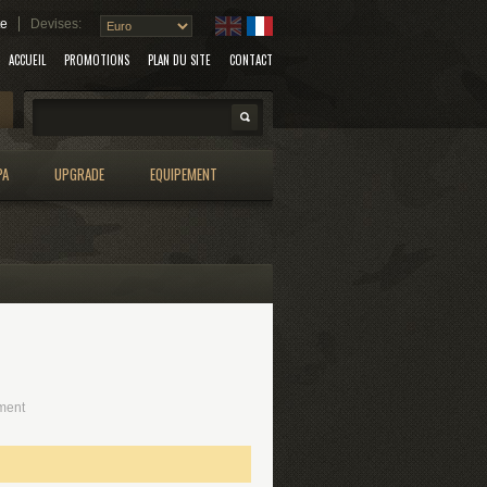
te
Devises:
ACCUEIL
PROMOTIONS
PLAN DU SITE
CONTACT
Search
PA
UPGRADE
EQUIPEMENT
ment