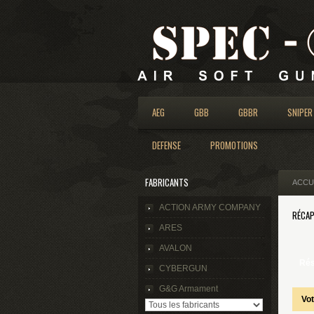
AEG
GBB
GBBR
SNIPER
DEFENSE
PROMOTIONS
FABRICANTS
ACCU
ACTION ARMY COMPANY
RÉCAP
ARES
AVALON
Ré
CYBERGUN
G&G Armament
Vot