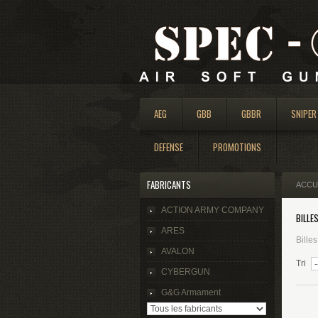
AEG
GBB
GBBR
SNIPER
DEFENSE
PROMOTIONS
FABRICANTS
ACCU
ACTION ARMY COMPANY
BILLE
ARES
Bille
AVALON
Tri
CYBERGUN
G&G Armament