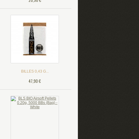
20,90 €
BILLES 0,43 G...
47,90 €