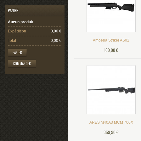
PANIER
Aucun produit
Expédition
0,00 €
Amoeba Striker AS02
Total
0,00 €
169,00 €
PANIER
COMMANDER
ARES M40A3 MCM 700X
359,90 €