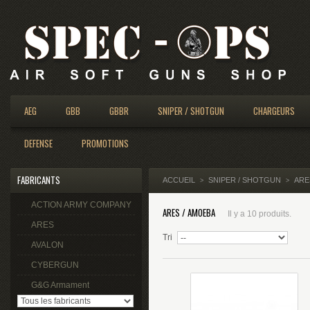
AEG
GBB
GBBR
SNIPER / SHOTGUN
CHARGEURS
DEFENSE
PROMOTIONS
FABRICANTS
ACCUEIL
SNIPER / SHOTGUN
ARE
>
>
ACTION ARMY COMPANY
ARES / AMOEBA
Il y a 10 produits.
ARES
Tri
AVALON
CYBERGUN
G&G Armament