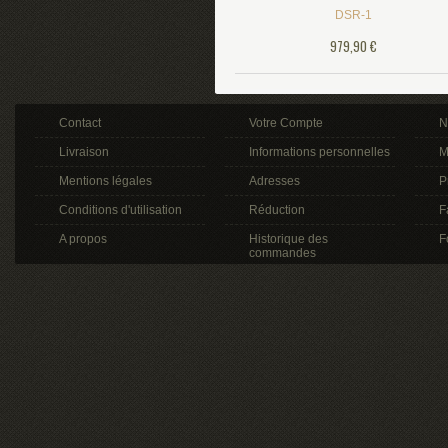
DSR-1
979,90 €
Contact
Votre Compte
N
Livraison
Informations personnelles
M
Mentions légales
Adresses
P
Conditions d'utilisation
Réduction
F
A propos
Historique des
F
commandes