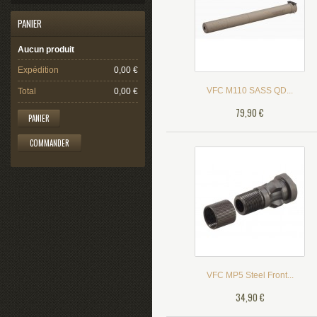
PANIER
Aucun produit
Expédition
0,00 €
VFC M110 SASS QD...
Total
0,00 €
79,90 €
PANIER
COMMANDER
VFC MP5 Steel Front...
34,90 €