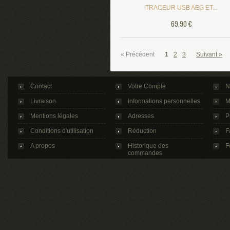
TRACEUR USB AEG ET...
69,90 €
« Précédent
1
2
3
Suivant »
Contact
Votre Compte
N
Livraison
Informations personnelles
M
Mentions légales
Adresses
P
Conditions d'utilisation
Réduction
F
A propos
Historique des
F
commandes