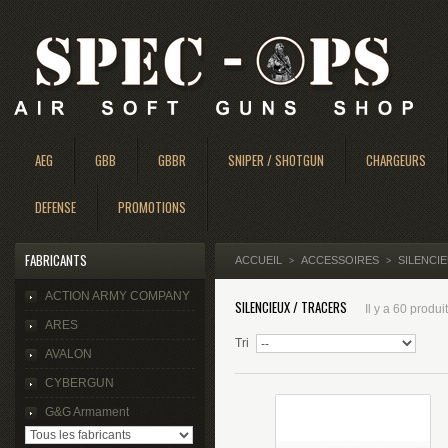
AEG
GBB
GBBR
SNIPER / SHOTGUN
CHARGEURS
DEFENSE
PROMOTIONS
FABRICANTS
ACCUEIL
ACCESSOIRES
SILENCIE
>
>
ACTION ARMY COMPANY
SILENCIEUX / TRACERS
Il y a 60 produit
ARES
Tri
AVALON
CYBERGUN
G&G Armament