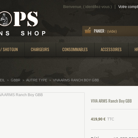
Bienvenue, (
identifiez-vous
)
Votre comp
PANIER :
(vide)
 / SHOTGUN
CHARGEURS
CONSOMMABLES
ACCESSOIRES
H
EIL
GBBR
AUTRE TYPE
VIVA ARMS RANCH BOY GBB
>
>
>
VIVA ARMS Ranch Boy GBB
419,90 €
TTC