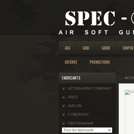
AEG
GBB
GBBR
SNIPER
DEFENSE
PROMOTIONS
FABRICANTS
ACCU
ACTION ARMY COMPANY
ARES
AVALON
CYBERGUN
G&G Armament