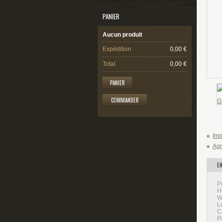
PANIER
Aucun produit
Expédition
0,00 €
Total
0,00 €
PANIER
COMMANDER
Imp
Agr
EN
P
H
W
L
C
P