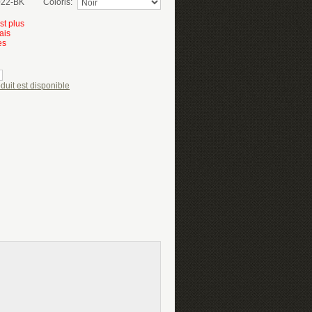
22-BK
Coloris:
st plus
ais
es
duit est disponible