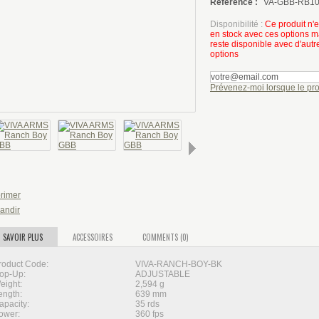
Référence :
VA-GBB-RB10
Disponibilité :
Ce produit n'e
en stock avec ces options m
reste disponible avec d'autr
options
Prévenez-moi lorsque le pro
Suivant
rimer
andir
 SAVOIR PLUS
ACCESSOIRES
COMMENTS (0)
roduct Code:
VIVA-RANCH-BOY-BK
op-Up:
ADJUSTABLE
eight:
2,594 g
ength:
639 mm
apacity:
35 rds
ower:
360 fps